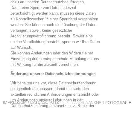
dazu an unseren Datenschutzbeauftragten.
Damit eine Sperre von Daten jederzeit
berücksichtigt werden kann, müssen diese Daten
zu Kontrollzwecken in einer Sperrdatei vorgehalten
werden. Sie können auch die Löschung der Daten
verlangen, soweit keine gesetzliche
Archivierungsverpflichtung besteht. Soweit eine
solche Verpflichtung besteht, sperren wir Ihre Daten
auf Wunsch.
Sie können Änderungen oder den Widerruf einer
Einwilligung durch entsprechende Mitteilung an uns
mit Wirkung für die Zukunft vornehmen.
Änderung unserer Datenschutzbestimmungen
Wir behalten uns vor, diese Datenschutzerklärung
gelegentlich anzupassen, damit sie stets den
aktuellen rechtlichen Anforderungen entspricht oder
um Änderungen unserer Leistungen in der
/
IMPRESSUM
DATENSCHUTZ
ANGELA
ANKNER
FOTOGRAFIE
Datenschutzerklärung umzusetzen, z. B. bei der
Einführung neuer Services. Für Ihren erneuten
Besuch gilt dann die neue Datenschutzerklärung.
Die Datenschutzerklärung wurde mit dem
Datenschutzerklärungs-Generator der
activeMind